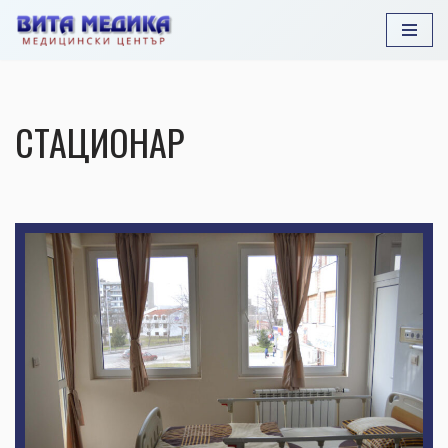
Продължете
към
съдържанието
СТАЦИОНАР