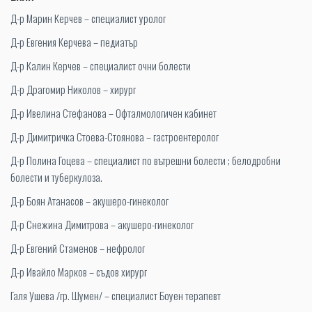
Д-р Марин Керчев – специалист уролог
Д-р Евгения Керчева – педиатър
Д-р Калин Керчев – специалист очни болести
Д-р Драгомир Николов – хирург
Д-р Ивелина Стефанова – Офталмологичен кабинет
Д-р Димитричка Стоева-Стоянова – гастроентеролог
Д-р Полина Гоцева – специалист по вътрешни болести ; белодробни
болести и туберкулоза.
Д-р Боян Атанасов – акушеро-гинеколог
Д-р Снежина Димитрова – акушеро-гинеколог
Д-р Евгений Стаменов – нефролог
Д-р Ивайло Марков – съдов хирург
Галя Ушева /гр. Шумен/ – специалист Боуен терапевт