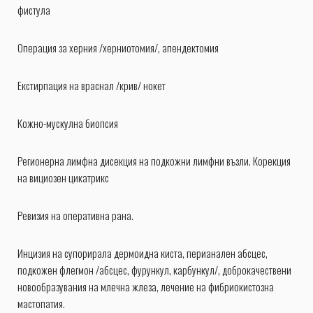
фистула
Операция за херния /херниотомия/, апендектомия
Екстирпация на враснал /крив/ нокет
Кожно-мускулна биопсия
Регионерна лимфна дисекция на подкожни лимфни възли. Корекция
на вициозен цикатрикс
Ревизия на оперативна рана.
Инцизия на супорирала дермоидна киста, перианален абсцес,
подкожен флегмон /абсцес, фурункул, карбункул/, доброкачествени
новообразувания на млечна жлеза, лечение на фибриокистозна
мастопатия.