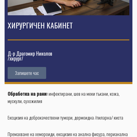
ХИРУРГИЧЕН КАБИНЕТ
Д-р Драгомир Николов
/хирург/
Запишете час
Обработка на рани:
инфектирани, шев на меки тъкани, кожа,
мускули, сухожилия
Ексцизия на доброкачествени тумори, дермоидна /пиларна/ киста
Премахване на хемороиди, ексцизия на анална фисура, перианална