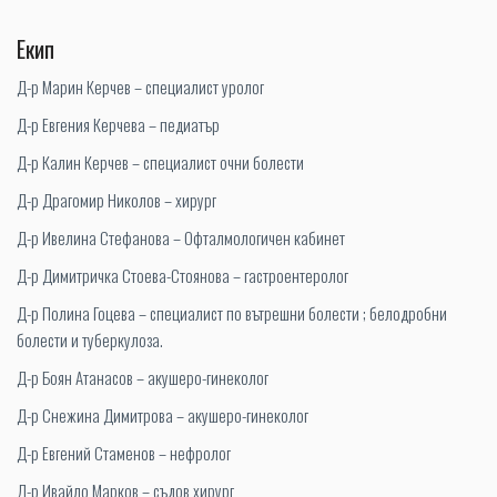
Екип
Д-р Марин Керчев – специалист уролог
Д-р Евгения Керчева – педиатър
Д-р Калин Керчев – специалист очни болести
Д-р Драгомир Николов – хирург
Д-р Ивелина Стефанова – Офталмологичен кабинет
Д-р Димитричка Стоева-Стоянова – гастроентеролог
Д-р Полина Гоцева – специалист по вътрешни болести ; белодробни
болести и туберкулоза.
Д-р Боян Атанасов – акушеро-гинеколог
Д-р Снежина Димитрова – акушеро-гинеколог
Д-р Евгений Стаменов – нефролог
Д-р Ивайло Марков – съдов хирург